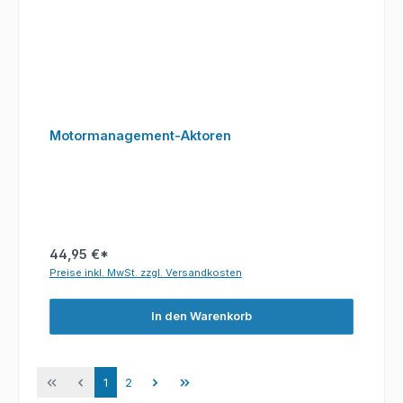
Motormanagement-Aktoren
44,95 €*
Preise inkl. MwSt. zzgl. Versandkosten
In den Warenkorb
Seite
Seite
1
2