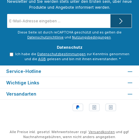
Newsletter und Sie werden stets unter den Ersten sein, über neue
Produkte und Angebote informiert werden.
E-
Mail-
Adresse
*
Diese Seite ist durch reCAPTCHA geschützt und es gelten die
Datenschutzrichtlinie
und
Nutzungsbedingungen
.
Datenschutz
Ich habe die
Datenschutzbestimmungen
zur Kenntnis genommen
und die
AGB
gelesen und bin mit ihnen einverstanden.
*
Service-Hotline
Wichtige Links
Versandarten
Alle Preise inkl. gesetzl. Mehrwertsteuer zzgl.
Versandkosten
und ggf.
Nachnahmegebühren, wenn nicht anders angegeben.