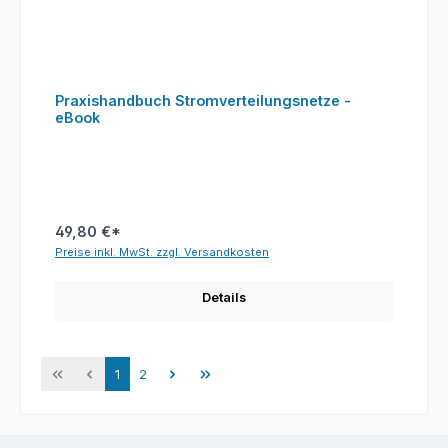
Praxishandbuch Stromverteilungsnetze -
eBook
49,80 €*
Preise inkl. MwSt. zzgl. Versandkosten
Details
Seite
Seite
1
2