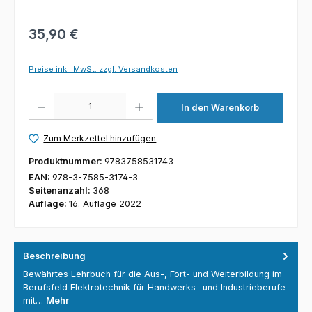
35,90 €
Preise inkl. MwSt. zzgl. Versandkosten
Produkt Anzahl: Gib den gewünschten Wert ein oder benutze die Schaltfl
In den Warenkorb
Zum Merkzettel hinzufügen
Produktnummer:
9783758531743
EAN:
978-3-7585-3174-3
Seitenanzahl:
368
Auflage:
16. Auflage 2022
Beschreibung
Bewährtes Lehrbuch für die Aus-, Fort- und Weiterbildung im
Berufsfeld Elektrotechnik für Handwerks- und Industrieberufe
mit…
Mehr