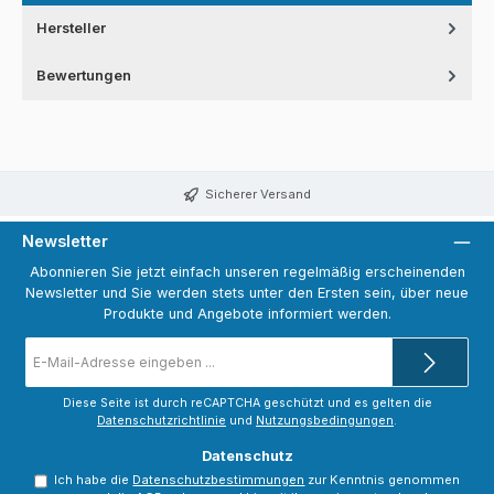
Hersteller
Bewertungen
Sicherer Versand
Newsletter
Abonnieren Sie jetzt einfach unseren regelmäßig erscheinenden
Newsletter und Sie werden stets unter den Ersten sein, über neue
Produkte und Angebote informiert werden.
E-
Mail-
Adresse
*
Diese Seite ist durch reCAPTCHA geschützt und es gelten die
Datenschutzrichtlinie
und
Nutzungsbedingungen
.
Datenschutz
Ich habe die
Datenschutzbestimmungen
zur Kenntnis genommen