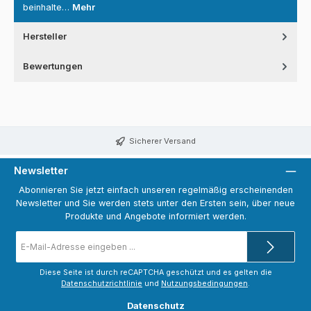
beinhalte…
Mehr
Hersteller
Bewertungen
Sicherer Versand
Newsletter
Abonnieren Sie jetzt einfach unseren regelmäßig erscheinenden
Newsletter und Sie werden stets unter den Ersten sein, über neue
Produkte und Angebote informiert werden.
E-
Mail-
Adresse
*
Diese Seite ist durch reCAPTCHA geschützt und es gelten die
Datenschutzrichtlinie
und
Nutzungsbedingungen
.
Datenschutz