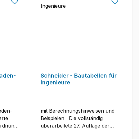
aden-
Schneider - Bautabellen für
Ingenieure
Baden-
mit Berechnungshinweisen und
erte
Beispielen Die vollständig
rdnung,
überarbeitete 27. Auflage der
**Schneider Bautabellen** bietet