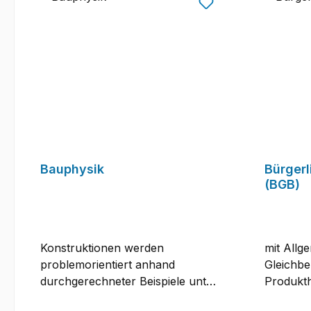
Bauphysik
Bürger
(BGB)
Konstruktionen werden
mit Allg
problemorientiert anhand
Gleichbe
durchgerechneter Beispiele unter
Produkth
dem Blickwinkel des Wärme-,
Wohnung