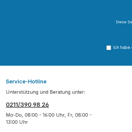
dienen der Veranschaulichung
und Vertiefung des
Themenbereichs.
Diese Se
Neuaufgenommen bzw. erweitert
wurden die Themen- Industrie 4.0
- Geometrische
Produktspezifikation (ISO-GPS)-
Ich habe
Bohrmaschinen- Zusammenarbeit
Mensch und Roboter (Cobot)Das
Sachwortverzeichnis enthält alle
Begriffe auch in Englisch.Bilder
und Tabellen sind zur
Service-Hotline
Verwendung am Whiteboard
Unterstützung und Beratung unter:
geeignet und sind in der
EUROPATHEK abrufbar.Das
0211/390 98 26
digitale Buch können Sie hier
Mo-Do, 08:00 - 16:00 Uhr, Fr, 08:00 -
bestellen.
13:00 Uhr