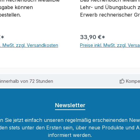
usgabe können
Lehr- und Übungsbuch 
bestellen.
Erwerb rechnerischer G
und Fachkenntnisse aus
Berufsfeld Metalltechnik. 
€*
33,90 €*
unterrichtsbegleitend so
Selbststudium einsetzbar
l. MwSt. zzgl. Versandkosten
Preise inkl. MwSt. zzgl. Ver
interaktive Simulationen 
In den Warenkorb
In den Warenkor
Animationen unterstützen
Arbeit mit dem Buch.Die d
Inhalte sind auch zur Dar
innerhalb von 72 Stunden
Kompet
auf kleinen Displays
(Smartphone, Tablet)
geeignet.Eine klare Glied
Teil A Fachrechnen, Teil
Newsletter
Simulationsaufgaben, Tei
Vertiefungsaufgaben und 
 Sie jetzt einfach unseren regelmäßig erscheinenden New
Projektaufgaben unterstü
den stets unter den Ersten sein, über neue Produkte und 
Arbeit des Anwenders.Die
informiert werden.