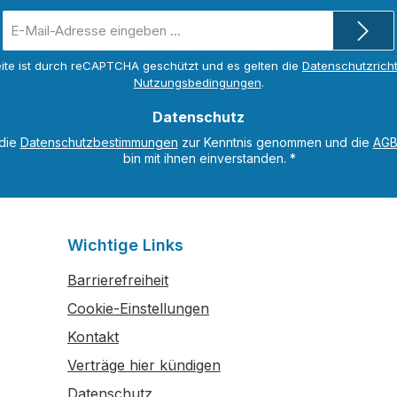
des Buches stehen in der
E-
Europathek zur Verfügu
Mail-
eignen sich auch zur
Adresse
ite ist durch reCAPTCHA geschützt und es gelten die
Datenschutzricht
Verwendung am Whitebo
*
Nutzungsbedingungen
.
34. Auflage wurde aktuali
und um 8 Seiten erweitert
Datenschutz
folgenden Lernbereiche
 die
Datenschutzbestimmungen
zur Kenntnis genommen und die
AG
ergänzt bzw. neu aufge
bin mit ihnen einverstanden.
*
Beschleunigungskraft,
Zustandsgrößen der Gas
Werkstattprojekt Papierl
Vorschubantrieb einer C
Wichtige Links
Fräsmaschine, Gewichtsk
Barrierefreiheit
Maßtoleranzen.Die Digit
können Sie hier bestellen
Cookie-Einstellungen
Kontakt
Verträge hier kündigen
Datenschutz