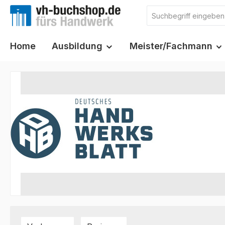
m Hauptinhalt springen
Zur Suche springen
Zur Hauptnavigation springen
Home
Ausbildung
Meister/Fachmann