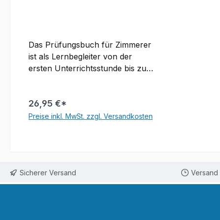
Das Prüfungsbuch für Zimmerer
ist als Lernbegleiter von der
ersten Unterrichtsstunde bis zur
Abschlussprüfung konzipiert. Es
deckt die Inhalte der aktuellen
26,95 €*
Lehrpläne für alle Lernfelder von
der Grundstufe bis zum Ende des
Preise inkl. MwSt. zzgl. Versandkosten
3. Ausbildungsjahres ab.Mit
In den Warenkorb
diesem Buch können die
Schüler/-innen Unterrichtsinhalte
nacharbeiten und vertiefen, sich
Sicherer Versand
Versand 
auf Leistungskontrollen
vorbereiten, zu jedem Lernfeld
zusätzliche Mathematikaufgaben
bearbeiten und sich auf die