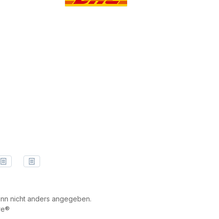
Benutzerdefiniertes Bild 3
n nicht anders angegeben.
re®