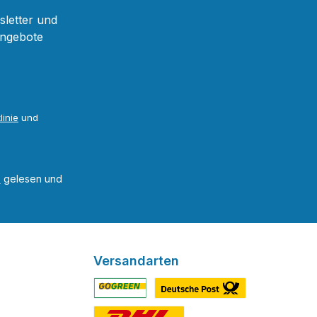
sletter und
Angebote
linie
und
B
gelesen und
Versandarten
Benutzerdefiniertes Bild 1
Benutzerdefiniertes Bild 2