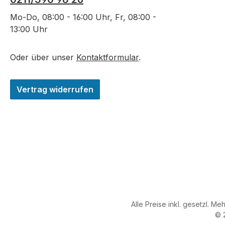
selbstständigen,
Mo-Do, 08:00 - 16:00 Uhr, Fr, 08:00 -
eigenverantwortlichen Lernens
13:00 Uhr
und liefert eine solide
Wissensbasis für alle Prüfungen.
Überarbeitung und
Oder über unser
Kontaktformular
.
Aktualisierungen haben in der
Neuauflage des Prüfungsbuchs
Vertrag widerrufen
für Zimmerer auf über 70 Seiten
zu Änderungen, Ergänzungen
und Verbesserungen geführt. Auf
Folgendes kann besonders
hingewiesen werden: Aufgaben in
Lernfeld 6 neu geordnet Etliche
mathematische Aufgaben
verbessert bzw. überarbeitet
Ergänzungen und
Verbesserungen in Frage und
Alle Preise inkl. gesetzl. Me
Antwort sowie zusätzliche
© 
Aufgaben Zeichnungsvorlagen