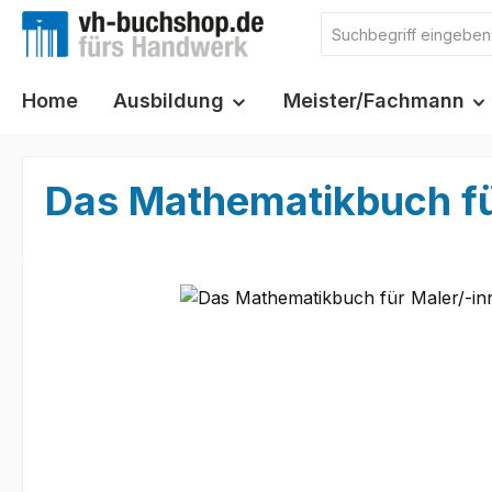
m Hauptinhalt springen
Zur Suche springen
Zur Hauptnavigation springen
Home
Ausbildung
Meister/Fachmann
Das Mathematikbuch fü
Bildergalerie überspringen