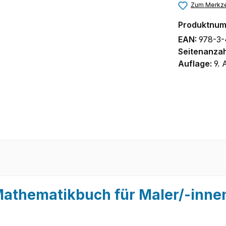
Zum Merkze
Produktnu
EAN:
978-3-
Seitenanzah
Auflage:
9. 
athematikbuch für Maler/-innen