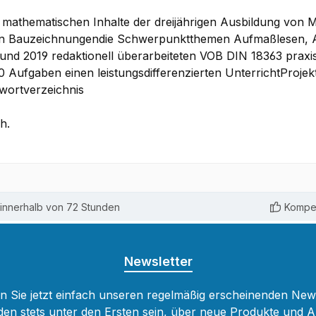
e mathematischen Inhalte der dreijährigen Ausbildung von M
von Bauzeichnungendie Schwerpunktthemen Aufmaßlesen,
und 2019 redaktionell überarbeiteten VOB DIN 18363 praxis
ufgaben einen leistungsdifferenzierten UnterrichtProjekta
wortverzeichnis
h.
innerhalb von 72 Stunden
Kompet
Newsletter
 Sie jetzt einfach unseren regelmäßig erscheinenden New
den stets unter den Ersten sein, über neue Produkte und 