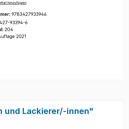
ttel hinzufügen
mmer:
9783427933946
427-93394-6
l:
204
Auflage 2021
 und Lackierer/-innen"