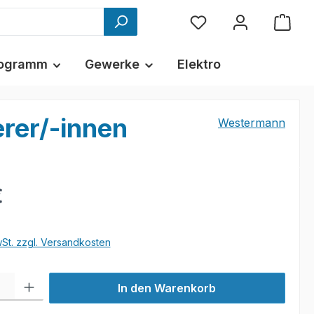
ogramm
Gewerke
Elektro
rer/-innen
Westermann
€
wSt. zzgl. Versandkosten
l: Gib den gewünschten Wert ein oder benutze die Schaltflächen um
In den Warenkorb