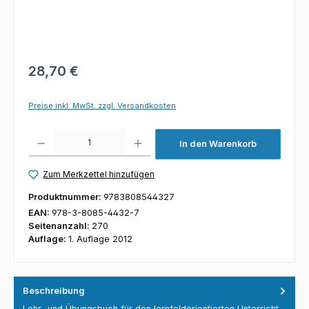
28,70 €
Preise inkl. MwSt. zzgl. Versandkosten
Produkt Anzahl: Gib den gewünschten Wert ein oder benutze die Schaltfl
In den Warenkorb
Zum Merkzettel hinzufügen
Produktnummer:
9783808544327
EAN:
978-3-8085-4432-7
Seitenanzahl:
270
Auflage:
1. Auflage 2012
Beschreibung
Lehr- und Übungsbuch für den lernfeldorientierten Unterricht.