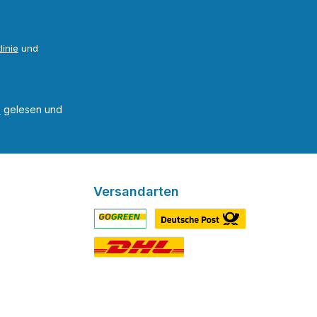
linie
und
B
gelesen und
Versandarten
Benutzerdefiniertes Bild 1
Benutzerdefiniertes Bild 2
Benutzerdefiniertes Bild 3