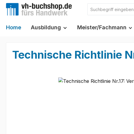
m Hauptinhalt springen
Zur Suche springen
Zur Hauptnavigation springen
Home
Ausbildung
Meister/Fachmann
Technische Richtlinie Nr
Bildergalerie überspringen