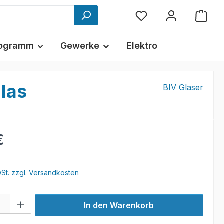
ogramm
Gewerke
Elektro
glas
BIV Glaser
€
wSt. zzgl. Versandkosten
l: Gib den gewünschten Wert ein oder benutze die Schaltflächen um
In den Warenkorb