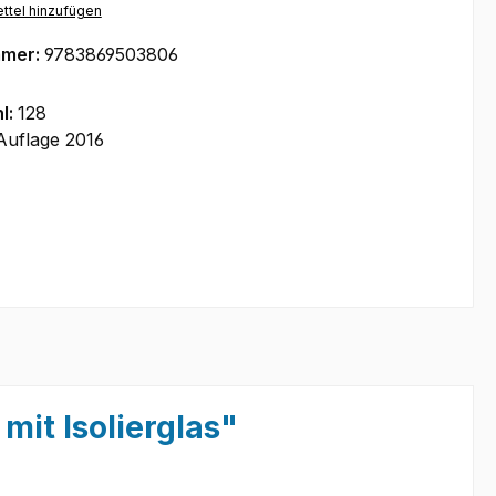
ttel hinzufügen
mmer:
9783869503806
l:
128
Auflage 2016
mit Isolierglas"