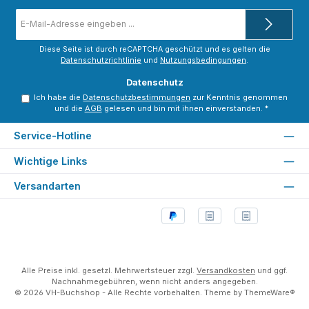
E-
Mail-
Adresse
*
Diese Seite ist durch reCAPTCHA geschützt und es gelten die
Datenschutzrichtlinie
und
Nutzungsbedingungen
.
Datenschutz
Ich habe die
Datenschutzbestimmungen
zur Kenntnis genommen
und die
AGB
gelesen und bin mit ihnen einverstanden.
*
Service-Hotline
Wichtige Links
Versandarten
Alle Preise inkl. gesetzl. Mehrwertsteuer zzgl.
Versandkosten
und ggf.
Nachnahmegebühren, wenn nicht anders angegeben.
© 2026 VH-Buchshop - Alle Rechte vorbehalten. Theme by
ThemeWare®