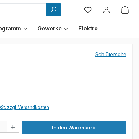
ogramm
Gewerke
Elektro
Schlütersche
€
wSt. zzgl. Versandkosten
l: Gib den gewünschten Wert ein oder benutze die Schaltflächen um
In den Warenkorb