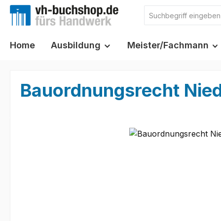
m Hauptinhalt springen
Zur Suche springen
Zur Hauptnavigation springen
Home
Ausbildung
Meister/Fachmann
Bauordnungsrecht Nie
Bildergalerie überspringen