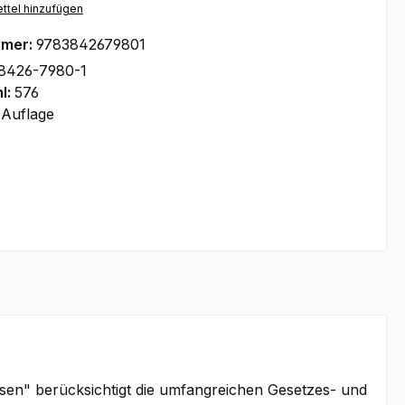
ttel hinzufügen
mmer:
9783842679801
8426-7980-1
l:
576
 Auflage
sen" berücksichtigt die umfangreichen Gesetzes- und