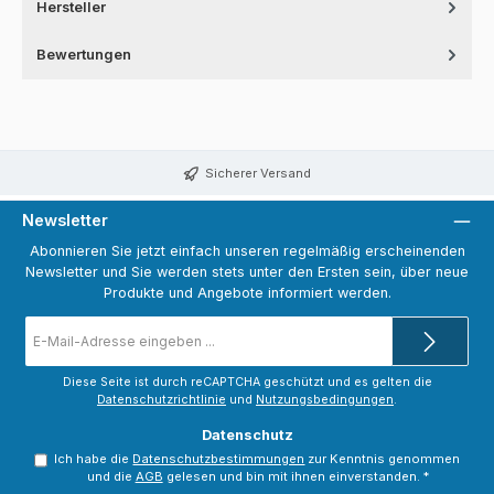
Hersteller
Bewertungen
Sicherer Versand
Newsletter
Abonnieren Sie jetzt einfach unseren regelmäßig erscheinenden
Newsletter und Sie werden stets unter den Ersten sein, über neue
Produkte und Angebote informiert werden.
E-
Mail-
Adresse
*
Diese Seite ist durch reCAPTCHA geschützt und es gelten die
Datenschutzrichtlinie
und
Nutzungsbedingungen
.
Datenschutz
Ich habe die
Datenschutzbestimmungen
zur Kenntnis genommen
und die
AGB
gelesen und bin mit ihnen einverstanden.
*