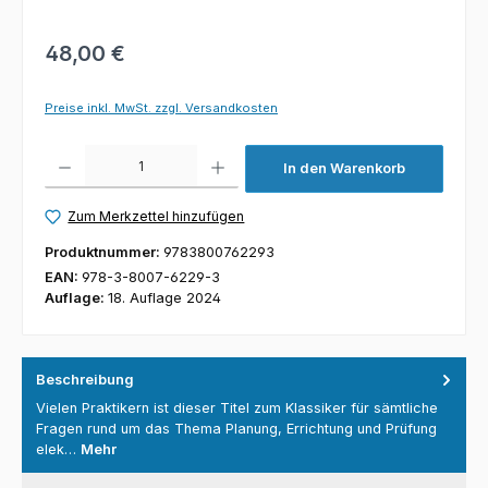
48,00 €
Preise inkl. MwSt. zzgl. Versandkosten
Produkt Anzahl: Gib den gewünschten Wert ein oder benutze die Schaltfl
In den Warenkorb
Zum Merkzettel hinzufügen
Produktnummer:
9783800762293
EAN:
978-3-8007-6229-3
Auflage:
18. Auflage 2024
Beschreibung
Vielen Praktikern ist dieser Titel zum Klassiker für sämtliche
Fragen rund um das Thema Planung, Errichtung und Prüfung
elek…
Mehr