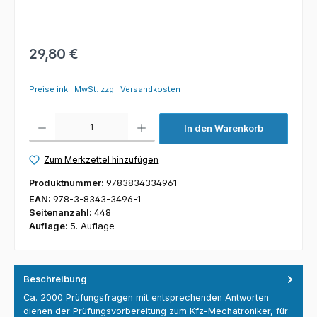
29,80 €
Preise inkl. MwSt. zzgl. Versandkosten
Produkt Anzahl: Gib den gewünschten Wert ein oder benutze die Schaltfl
In den Warenkorb
Zum Merkzettel hinzufügen
Produktnummer:
9783834334961
EAN:
978-3-8343-3496-1
Seitenanzahl:
448
Auflage:
5. Auflage
Beschreibung
Ca. 2000 Prüfungsfragen mit entsprechenden Antworten
dienen der Prüfungsvorbereitung zum Kfz-Mechatroniker, für