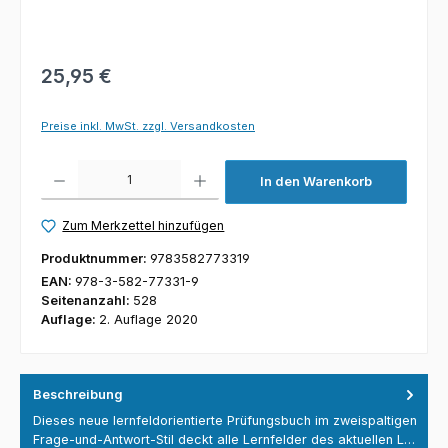
25,95 €
Preise inkl. MwSt. zzgl. Versandkosten
Produkt Anzahl: Gib den gewünschten Wert ein oder benutze die Schaltfl
In den Warenkorb
Zum Merkzettel hinzufügen
Produktnummer:
9783582773319
EAN:
978-3-582-77331-9
Seitenanzahl:
528
Auflage:
2. Auflage 2020
Beschreibung
Dieses neue lernfeldorientierte Prüfungsbuch im zweispaltigen
Frage-und-Antwort-Stil deckt alle Lernfelder des aktuellen L…