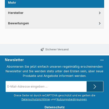
Mehr
Hersteller
Bewertungen
Sicherer Versand
Newsletter
Abonnieren Sie jetzt einfach unseren regelmäßig erscheinenden
Newsletter und Sie werden stets unter den Ersten sein, über neue
Produkte und Angebote informiert werden.
E-
Mail-
Adresse
*
Diese Seite ist durch reCAPTCHA geschützt und es gelten die
Datenschutzrichtlinie
und
Nutzungsbedingungen
.
Datenschutz