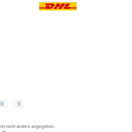
Benutzerdefiniertes Bild 1
Benutzerdefiniertes Bild 2
Benutzerdefiniertes Bild 3
n nicht anders angegeben.