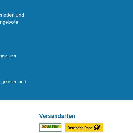
sletter und
Angebote
linie
und
B
gelesen und
Versandarten