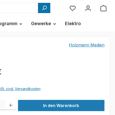
ogramm
Gewerke
Elektro
Holzmann Medien
€
wSt. zzgl. Versandkosten
l: Gib den gewünschten Wert ein oder benutze die Schaltflächen um
In den Warenkorb