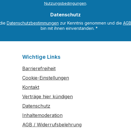
*
Nutzungsbedingungen
.
n gutes Mitarbeiter-
 das A und O ? hat man
Datenschutz
uss man an seiner
 die
Datenschutzbestimmungen
zur Kenntnis genommen und die
AG
zum Betrieb arbeiten.
bin mit ihnen einverstanden.
*
m Gehalt spielen für die
ter noch weitere Aspekte
e, um langfristig mit dem
latz zufrieden zu sein.
Wichtige Links
l PE 2 gibt einen
Barrierefreiheit
k über betriebliche
und Entgeltsysteme. Die
Cookie-Einstellungen
eilnehmer entwickeln
Kontakt
 zur Arbeitsgestaltung,
Verträge hier kündigen
kation und zum
management.Teilnehmer-
Datenschutz
entenunterlagen werden
Inhaltemoderation
eßlich an Veranstalter
AGB / Widerrufsbelehrung
iebswirt-Kursen nach itb-