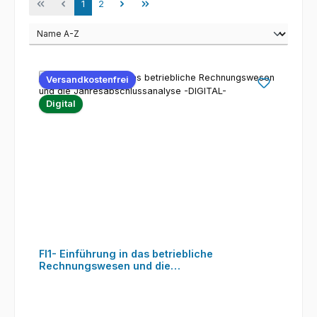
Seite
Seite
1
2
Versandkostenfrei
Digital
FI1- Einführung in das betriebliche
Rechnungswesen und die
Jahresabschlussanalyse -DIGITAL-