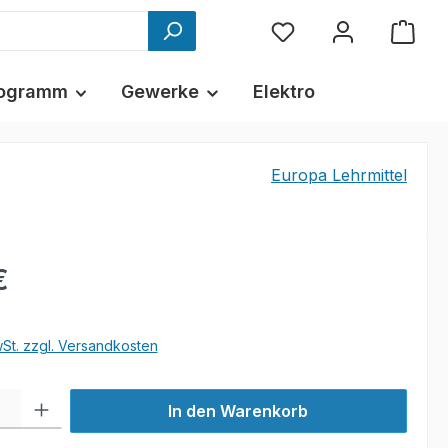
ogramm
Gewerke
Elektro
Europa Lehrmittel
€
wSt. zzgl. Versandkosten
l: Gib den gewünschten Wert ein oder benutze die Schaltflächen um
In den Warenkorb