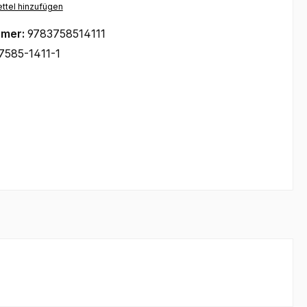
ttel hinzufügen
mmer:
9783758514111
7585-1411-1