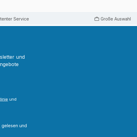
enter Service
Große Auswahl
sletter und
Angebote
linie
und
B
gelesen und