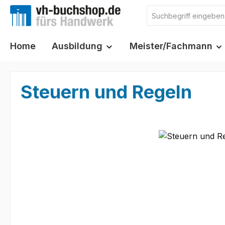
m Hauptinhalt springen
Zur Suche springen
Zur Hauptnavigation springen
Home
Ausbildung
Meister/Fachmann
Steuern und Regeln
Bildergalerie überspringen