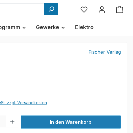
ogramm
Gewerke
Elektro
Fischer Verlag
wSt. zzgl. Versandkosten
l: Gib den gewünschten Wert ein oder benutze die Schaltflächen um
In den Warenkorb