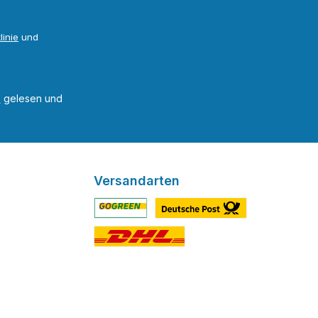
linie
und
B
gelesen und
Versandarten
Benutzerdefiniertes Bild 1
Benutzerdefiniertes Bild 2
Benutzerdefiniertes Bild 3