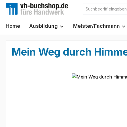
m Hauptinhalt springen
Zur Suche springen
Zur Hauptnavigation springen
Home
Ausbildung
Meister/Fachmann
Mein Weg durch Himmel
Bildergalerie überspringen