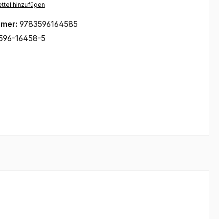
ttel hinzufügen
mmer:
9783596164585
596-16458-5