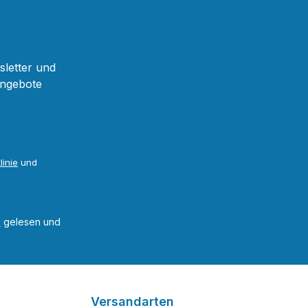
sletter und
Angebote
linie
und
B
gelesen und
Versandarten