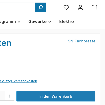
ogramm
Gewerke
Elektro
ten
SN Fachpresse
€
wSt. zzgl. Versandkosten
l: Gib den gewünschten Wert ein oder benutze die Schaltflächen um
In den Warenkorb