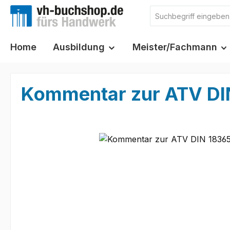
m Hauptinhalt springen
Zur Suche springen
Zur Hauptnavigation springen
Home
Ausbildung
Meister/Fachmann
Kommentar zur ATV DI
Bildergalerie überspringen