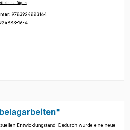
ttel hinzufügen
mmer:
9783924883164
924883-16-4
belagarbeiten"
ktuellen Entwicklungstand. Dadurch wurde eine neue