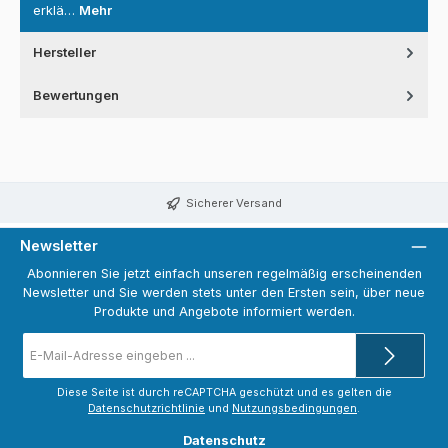
erklä…
Mehr
Hersteller
Bewertungen
Sicherer Versand
Newsletter
Abonnieren Sie jetzt einfach unseren regelmäßig erscheinenden
Newsletter und Sie werden stets unter den Ersten sein, über neue
Produkte und Angebote informiert werden.
E-
Mail-
Adresse
*
Diese Seite ist durch reCAPTCHA geschützt und es gelten die
Datenschutzrichtlinie
und
Nutzungsbedingungen
.
Datenschutz