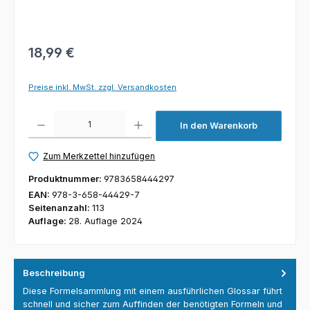
18,99 €
Preise inkl. MwSt. zzgl. Versandkosten
Produkt Anzahl: Gib den gewünschten Wert ein oder benutze die Schaltfl
In den Warenkorb
Zum Merkzettel hinzufügen
Produktnummer:
9783658444297
EAN:
978-3-658-44429-7
Seitenanzahl:
113
Auflage:
28. Auflage 2024
Beschreibung
Diese Formelsammlung mit einem ausführlichen Glossar führt
schnell und sicher zum Auffinden der benötigten Formeln und