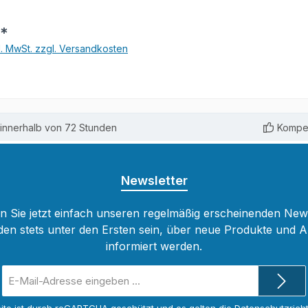
et den
€*
 für die Prüfung
chen Stoff; ist
l. MwSt. zzgl. Versandkosten
ch übersichtlich
jedes neue
r praxisnahen
situation aus
innerhalb von 72 Stunden
Kompet
iedlichen Gewerken und
en
n anhand dieses Beispiels.
ahlreiche Abbildungen, die
Newsletter
ere Themen verständlich
 Sie jetzt einfach unseren regelmäßig erscheinenden New
Sicher durch die Prüfung
den stets unter den Ersten sein, über neue Produkte und 
lten mit dem Lehrbuch
informiert werden.
gang zu einem digitalen
E-
al. Nach dem Prinzip
Mail-
n - Üben - Testen kann
Adresse