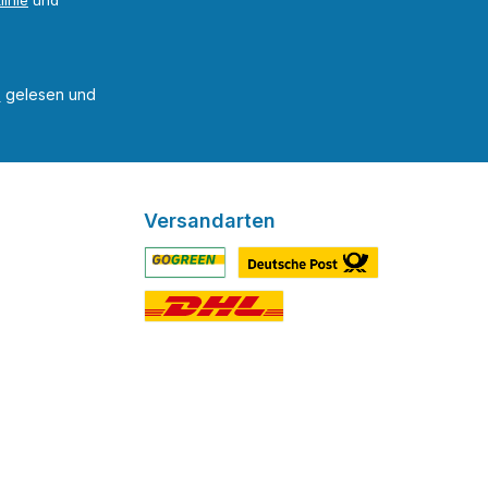
linie
und
B
gelesen und
Versandarten
Benutzerdefiniertes Bild 1
Benutzerdefiniertes Bild 2
Benutzerdefiniertes Bild 3