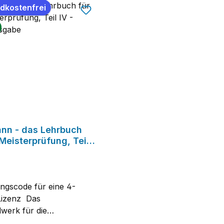
dkostenfrei
nn - das Lehrbuch
 Meisterprüfung, Teil
gitalausgabe
ungscode für eine 4-
Lizenz Das
werk für die
reignungsprüfung im