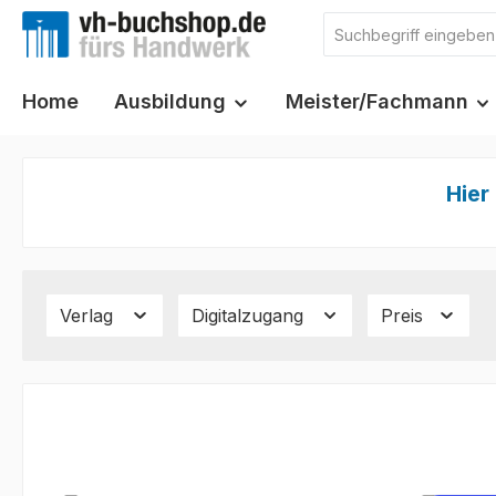
m Hauptinhalt springen
Zur Suche springen
Zur Hauptnavigation springen
Home
Ausbildung
Meister/Fachmann
Hier
Verlag
Digitalzugang
Preis