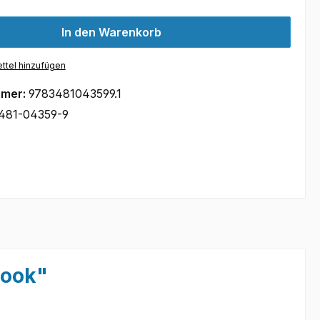
In den Warenkorb
ttel hinzufügen
mmer:
9783481043599.1
481-04359-9
Book"