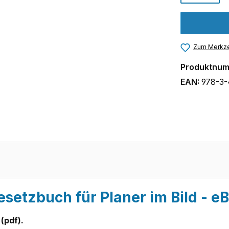
Zum Merkze
Produktnu
EAN:
978-3-
setzbuch für Planer im Bild - e
(pdf).