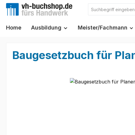
m Hauptinhalt springen
Zur Suche springen
Zur Hauptnavigation springen
Home
Ausbildung
Meister/Fachmann
Baugesetzbuch für Plan
Bildergalerie überspringen