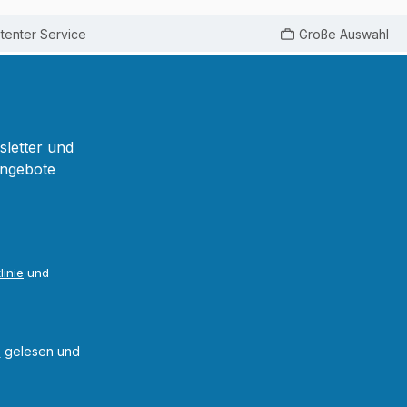
enter Service
Große Auswahl
sletter und
Angebote
linie
und
B
gelesen und